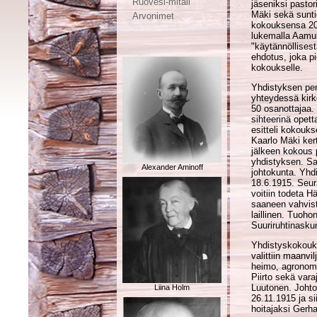
Ruovesi-mitali
jäseniksi pastor
Mäki sekä sunti
Arvonimet
kokouksensa 20.
lukemalla Aamule
"käytännöl­li­ses
ehdotus, joka pi
kokoukselle.
Yhdistyksen per
yhteydessä kirk
50 osanottajaa.
sihteerinä opett
esitteli kokouks
Kaarlo Mäki ker
jälkeen kokous 
yhdistyksen. Sam
Alexander Aminoff
johtokunta. Yhd
18.6.1915. Seur
voitiin todeta H
saaneen vahvist
laillinen. Tuoh
Suuriruhtinasku
Yhdistyskokouks
valittiin maan­v
heimo, agronomi
Piirto sekä var
Luutonen. Johto
Liina Holm
26.11.1915 ja si
hoitajaksi Gerha