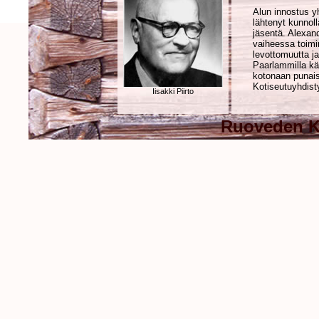
Alun innostus y
lähtenyt kunnol
jäsentä. Alexan
vaiheessa toimi
levottomuutta j
Paarlammilla käy
kotonaan punaist
Kotiseutu­yhdist
Iisakki Piirto
Ruoveden Ko