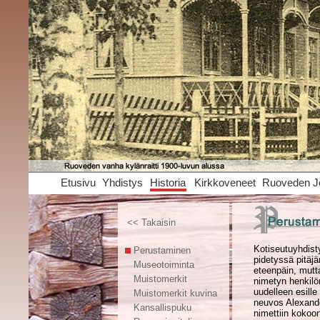
Etusivu
Yhdistys
Historia
Kirkkoveneet
Ruoveden J
<< Takaisin
Kotiseutuyhdist
Perustaminen
pidetyssä pitäj
Museotoiminta
eteenpäin, mutt
Muistomerkit
nimetyn henkilö
uudelleen esill
Muistomerkit kuvina
neuvos Alexande
Kansallispuku
nimettiin kokoo