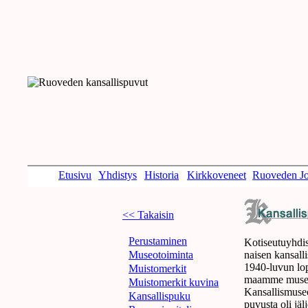
Etusivu
Yhdistys
Historia
Kirkkoveneet
Ruoveden Jo
<< Takaisin
Perustaminen
Kotiseutuyhdi
Museotoiminta
naisen kansalli
1940-luvun lopul
Muistomerkit
maamme museois
Muistomerkit kuvina
Kansallismuseo
Kansallispuku
puvusta oli jäl