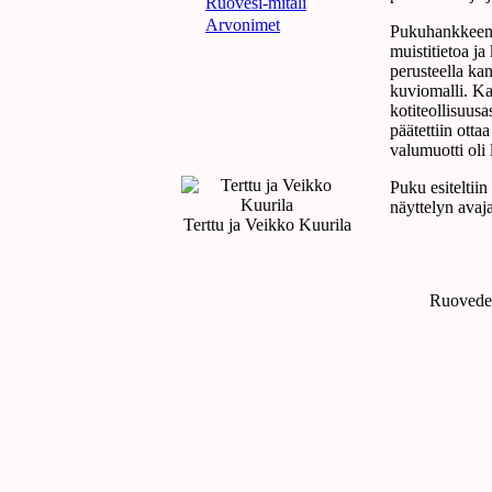
Ruovesi-mitali
Arvonimet
Pukuhankkeen t
muistitietoa ja
perusteella ka
kuviomalli. Ka
kotiteollisuusa
päätettiin ott
valumuotti oli 
Puku esiteltii
näyttelyn avaja
Terttu ja Veikko Kuurila
Ruoveden