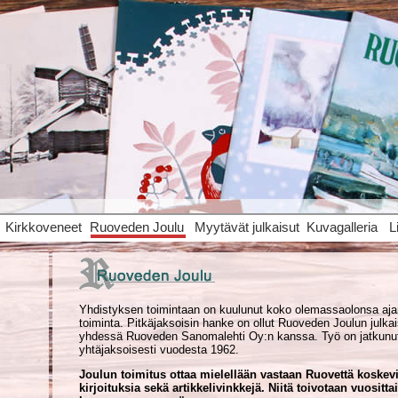
Kirkkoveneet
Ruoveden Joulu
Myytävät julkaisut
Kuvagalleria
L
Yhdistyksen toimintaan on kuulunut koko olemassaolonsa ajan
toiminta. Pitkäjaksoisin hanke on ollut Ruoveden Joulun julk
yhdessä Ruoveden Sanoma­lehti Oy:n kanssa. Työ on jatkunu
yhtäjaksoisesti vuodesta 1962.
Joulun toimitus ottaa mielellään vastaan Ruovettä koskev
kirjoituksia sekä artikkeli­vinkkejä. Niitä toivotaan vuositt