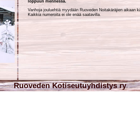
loppuun mennessä.
Vanhoja jouluehtiä myydään Ruoveden Noitakäräjien aikaan kär
Kaikkia numeroita ei ole enää saatavilla.
Ruoveden Kotiseutuyhdistys ry