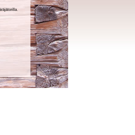
äjätorilla.