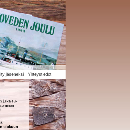
iity jäseneksi
Yhteystiedot
 julkaisu­
aiseminen
t
ia
ain elokuun