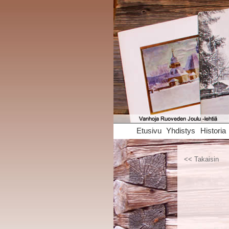
Etusivu
Yhdistys
Historia
<< Takaisin