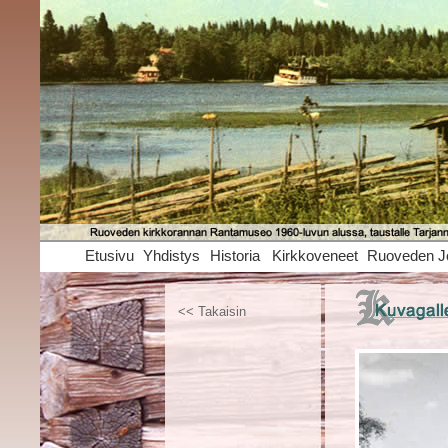
Etusivu
Yhdistys
Historia
Kirkkoveneet
Ruoveden J
<< Takaisin