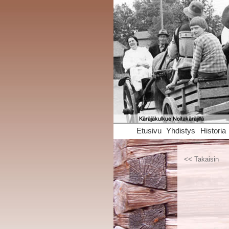
Etusivu
Yhdistys
Historia
<< Takaisin