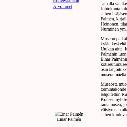
Ruovesi-mitali
samalla valitt
Arvonimet
Johtokunta toi
siihen lisäjäs
Palmén, kirjail
Heinonen, til
Nurminen ym.
Museon paikaksi
kylän keskeltä
Utukan aitta. 
Palménin luon
Einar Palménia
kotiseutumuseo
osin lahjoituk
museonmäellä o
Museosta muod
toimintakohde
lahjoitettiin 
Kotiseutuyhdis
rantamuseo, jo
väistymään alk
siihen kuuluva
Einar Palmén