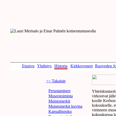
Etusivu
Yhdistys
Historia
Kirkkoveneet
Ruoveden Jo
<< Takaisin
Perustaminen
Yhteiskuntaolo
Museotoiminta
virkosivat jäll
koolle Kerhon t
Muistomerkit
kokoukselle, et
Muistomerkit kuvina
virinneen muse
Kansallispuku
kokouksessa la