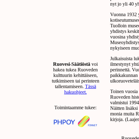
nyt jo yli 40 y
Vuonna 1932 y
kotiseutumuseo
Tuolloin museo
yhdistys keski
vuosina yhdist
Museoyhdistys 
nykyiseen muo
Julkaisuista lu
Ruovesi-Säätiöstä
voi
ilmestynyt yht
hakea tukea Ruoveden
perinnettä. Vu
kulttuurin kehittäiseen,
paikkakunnan k
tutkimiseen tai perinteen
ulkoruoveteläi
tallentamiseen.
Tässä
Toinen vuosia
hakuohjeet.
Ruoveden histo
valmistui 1994
Toimintaamme tukee:
Näitten lisäksi
monia muita R
kirjoja. (Laaj
Ruoveden