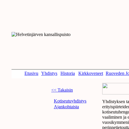
Etusivu
Yhdistys
Historia
Kirkkoveneet
Ruoveden Jo
<< Takaisin
Kotiseutuyhdistys
Yhdistyksen ta
Ajankohtaista
erityispiirteid
kotiseutuhenge
vaaliminen ja 
vuosikymmeni
perinnetietout