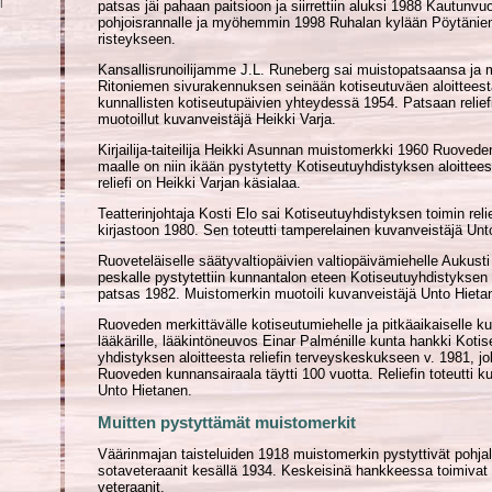
i
patsas jäi pahaan paitsioon ja siirrettiin aluksi 1988 Kautun­vu
pohjois­rannalle ja myöhemmin 1998 Ruhalan kylään Pöytä­nie
risteykseen.
Kansallisrunoilijamme J.L. Runeberg sai muistopatsaansa ja 
Ritoniemen sivurakennuksen seinään kotiseutuväen aloitteest
kunnallisten kotiseutupäivien yhteydessä 1954. Patsaan relief
muotoillut kuvanveistäjä Heikki Varja.
Kirjailija-taiteilija Heikki Asunnan muistomerkki 1960 Ruoved
maalle on niin ikään pystytetty Kotiseutuyhdistyksen aloittee
reliefi on Heikki Varjan käsialaa.
Teatterinjohtaja Kosti Elo sai Kotiseutuyhdistyksen toimin reli
kirjastoon 1980. Sen toteutti tamperelainen kuvanveistäjä Unt
Ruoveteläiselle säätyvaltiopäivien valtiopäivämiehelle Aukusti
peskalle pystytettiin kunnantalon eteen Kotiseutu­yhdistykse
patsas 1982. Muistomerkin muotoili kuvanveistäjä Unto Hieta
Ruoveden merkittävälle kotiseutumiehelle ja pitkäaikaiselle k
lääkärille, lääkintöneuvos Einar Palménille kunta hankki Kotis
yhdistyksen aloitteesta reliefin terveyskeskukseen v. 1981, jol
Ruoveden kunnan­sairaala täytti 100 vuotta. Reliefin toteutti k
Unto Hietanen.
Muitten pystyttämät muistomerkit
Väärinmajan taisteluiden 1918 muistomerkin pystyttivät pohjal
sotaveteraanit kesällä 1934. Keskeisinä hankkeessa toimiva
veteraanit.