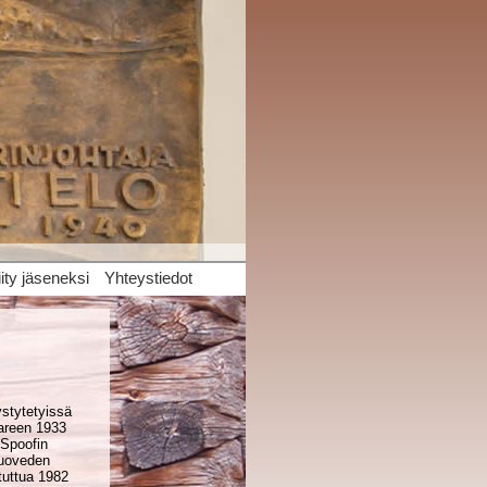
iity jäseneksi
Yhteystiedot
stytetyissä
aareen 1933
 Spoofin
Ruoveden
tuttua 1982