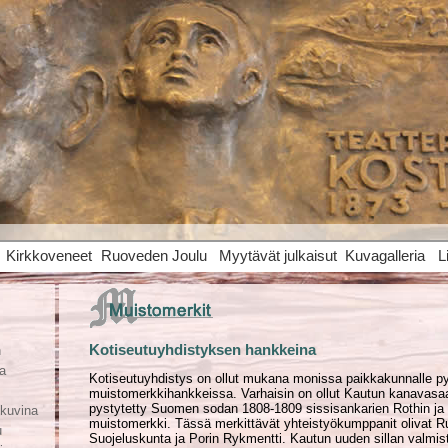
Kirkkoveneet
Ruoveden Joulu
Myytävät julkaisut
Kuvagalleria
L
Kotiseutuyhdistyksen hankkeina
n
a
Kotiseutuyhdistys on ollut mukana monissa paikkakunnalle py
muistomerkki­hankkeissa. Varhaisin on ollut Kautun kanavas
pystytetty Suomen sodan 1808-1809 sissisankarien Rothin ja
 kuvina
muisto­merkki. Tässä merkittävät yhteistyö­kumppanit olivat 
u
Suojelus­kunta ja Porin Rykmentti. Kautun uuden sillan valmis