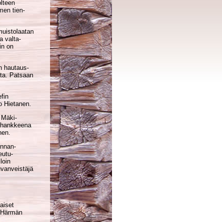
olteen
men tien­
muistolaatan
a valta­
in on
en hautaus­
sta. Patsaan
efin
o Hietanen.
 Mäki­
n hankkeena
nen.
unnan­
eutu­
loin
uvanveistäjä
aiset
t Härmän