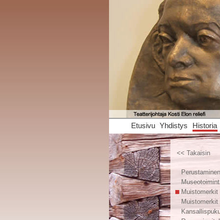
Etusivu
Yhdistys
Historia
<< Takaisin
Perustamine
Museotoimint
Muistomerkit
Muistomerkit
Kansallispuk